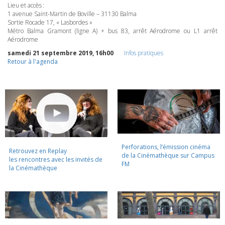
Lieu et accès :
1 avenue Saint-Martin de Boville – 31130 Balma
Sortie Rocade 17, « Lasbordes »
Métro Balma Gramont (ligne A) + bus 83, arrêt Aérodrome ou L1 arrêt
Aérodrome
samedi 21 septembre 2019, 16h00
Infos pratiques
Retour à l'agenda
Perforations, l’émission cinéma
Retrouvez en Replay
de la Cinémathèque sur Campus
les rencontres avec les invités de
FM
la Cinémathèque