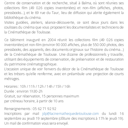
Centre de conservation et de recherche, situé à Balma, où sont réunies ses
collections film (49 026 copies inventoriées) et non–film (affiches, photos,
pressbooks…), et le 69 rue du Taur, lieu de diffusion qui abrite également la
bibliothèque du cinéma.
Visites guidées, ateliers, séance-découverte, ce sont deux jours dans les
coulisses du cinéma que vous proposent les documentalistes et techniciens de
la Cinémathèque de Toulouse.
Ce bâtiment inauguré en 2004 réunit les collections film (49 026 copies
inventoriées) et non-film (environ 90 000 affiches, plus de 550 000 photos, des
pressbooks, des appareils, des documents originaux sur l’histoire du cinéma…)
de la Cinémathèque de Toulouse. Une dizaine de professionnels y travaille,
utilisant des équipements de conservation, de préservation et de restauration
du patrimoine cinématographique.
L’occasion unique de voir l’envers du décor de la Cinémathèque de Toulouse
et les trésors qu’elle renferme, avec en préambule une projection de courts
métrages.
Horaires : 10h / 11h / 12h / 14h / 15h / 16h
Durée : environ 1h30-2h
Gratuit, sur réservation, 15 personnes maximum
par créneau horaire, à partir de 10 ans
Renseignements : 05 62 71 92 92
Inscriptions par mail
jdp@lacinemathequedetoulouse.com
du lundi 16
septembre au jeudi 19 septembre (clôture des inscriptions à 17h le jeudi 19).
Un mail de confirmation vous sera envoyé.