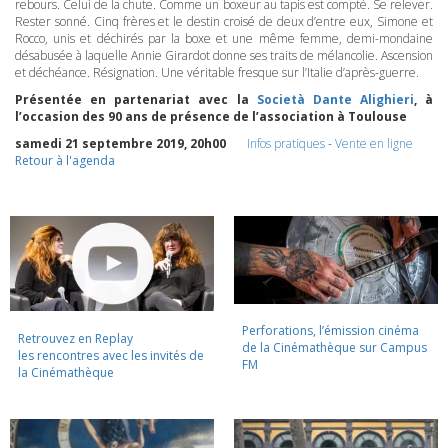
rebours. Celui de la chute. Comme un boxeur au tapis est compté. Se relever.
Rester sonné. Cinq frères et le destin croisé de deux d’entre eux, Simone et
Rocco, unis et déchirés par la boxe et une même femme, demi-mondaine
désabusée à laquelle Annie Girardot donne ses traits de mélancolie. Ascension
et déchéance. Résignation. Une véritable fresque sur l’Italie d’après-guerre.
Présentée en partenariat avec la
Società Dante Alighieri
, à
l’occasion des 90 ans de présence de l’association à Toulouse
samedi 21 septembre 2019, 20h00
Infos pratiques
-
Vente en ligne
Retour à l'agenda
Perforations, l’émission cinéma
Retrouvez en Replay
de la Cinémathèque sur Campus
les rencontres avec les invités de
FM
la Cinémathèque