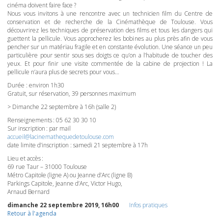
cinéma doivent faire face ?
Nous vous invitons à une rencontre avec un technicien film du Centre de
conservation et de recherche de la Cinémathèque de Toulouse. Vous
découvrirez les techniques de préservation des films et tous les dangers qui
guettent la pellicule. Vous approcherez les bobines au plus près afin de vous
pencher sur un matériau fragile et en constante évolution. Une séance un peu
particulière pour sentir sous ses doigts ce qu’on a l’habitude de toucher des
yeux. Et pour finir une visite commentée de la cabine de projection ! La
pellicule n’aura plus de secrets pour vous…
Durée : environ 1h30
Gratuit, sur réservation, 39 personnes maximum
> Dimanche 22 septembre à 16h (salle 2)
Renseignements : 05 62 30 30 10
Sur inscription : par mail
accueil@lacinemathequedetoulouse.com
date limite d’inscription : samedi 21 septembre à 17h
Lieu et accès :
69 rue Taur – 31000 Toulouse
Métro Capitole (ligne A) ou Jeanne d’Arc (ligne B)
Parkings Capitole, Jeanne d’Arc, Victor Hugo,
Arnaud Bernard
dimanche 22 septembre 2019, 16h00
Infos pratiques
Retour à l'agenda