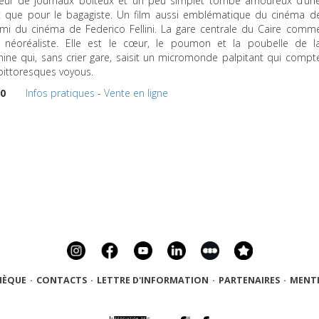
ndeur de journaux boiteux et un peu simplet tombe amoureux d’un
x que pour le bagagiste. Un film aussi emblématique du cinéma d
emi du cinéma de Federico Fellini. La gare centrale du Caire comm
e néoréaliste. Elle est le cœur, le poumon et la poubelle de l
hine qui, sans crier gare, saisit un micromonde palpitant qui compt
pittoresques voyous.
30
Infos pratiques
-
Vente en ligne
HÈQUE
·
CONTACTS
·
LETTRE D'INFORMATION
·
PARTENAIRES
·
MENTI