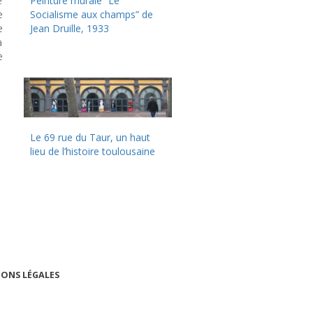
e
Peinture murale “Le
e
Socialisme aux champs” de
e
Jean Druille, 1933
a
e
Le 69 rue du Taur, un haut
lieu de l’histoire toulousaine
ONS LÉGALES