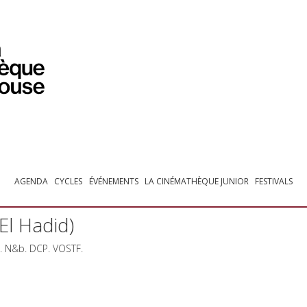
PROGRAMMATION
EXPOSITIONS
COLLECTIONS
COLLECTIONS EN LIGNE
BIBLIOTHÈQUE
ÉDUCATION
ESPACE PRO
AGENDA
CYCLES
ÉVÉNEMENTS
LA CINÉMATHÈQUE JUNIOR
FESTIVALS
El Hadid)
n. N&b.
DCP
.
VOSTF
.