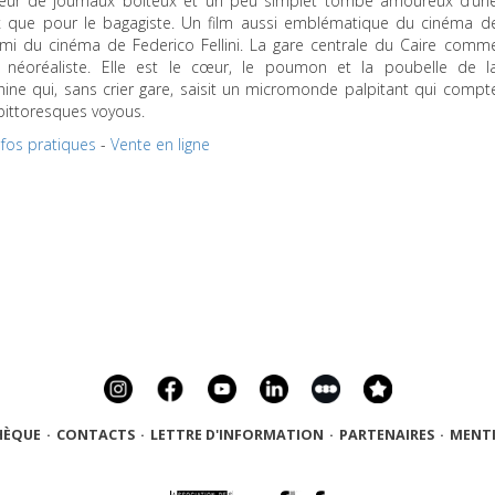
ndeur de journaux boiteux et un peu simplet tombe amoureux d’un
x que pour le bagagiste. Un film aussi emblématique du cinéma d
emi du cinéma de Federico Fellini. La gare centrale du Caire comm
e néoréaliste. Elle est le cœur, le poumon et la poubelle de l
hine qui, sans crier gare, saisit un micromonde palpitant qui compt
pittoresques voyous.
nfos pratiques
-
Vente en ligne
HÈQUE
·
CONTACTS
·
LETTRE D'INFORMATION
·
PARTENAIRES
·
MENTI