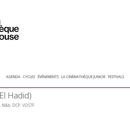
PROGRAMMATION
EXPOSITIONS
COLLECTIONS
COLLECTIONS EN LIGNE
BIBLIOTHÈQUE
ÉDUCATION
ESPACE PRO
AGENDA
CYCLES
ÉVÉNEMENTS
LA CINÉMATHÈQUE JUNIOR
FESTIVALS
El Hadid)
n. N&b.
DCP
.
VOSTF
.