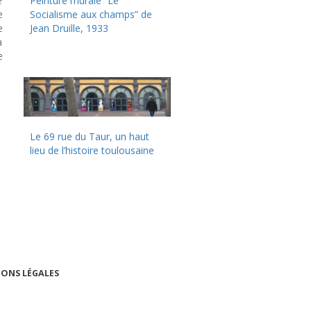
e
Peinture murale “Le
e
Socialisme aux champs” de
e
Jean Druille, 1933
a
e
Le 69 rue du Taur, un haut
lieu de l’histoire toulousaine
ONS LÉGALES