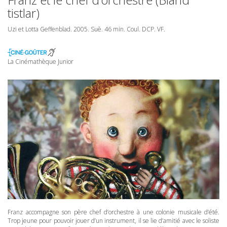
tistlar)
Uzi et Lotta Geffenblad. 2005. Suè. 46 min. Coul.
DCP
. VF.
La Cinémathèque Junior
Franz accompagne son père chef d’orchestre à une colonie musicale d’été.
Trop jeune pour pouvoir jouer d’un instrument, il se lie d’amitié avec le soliste