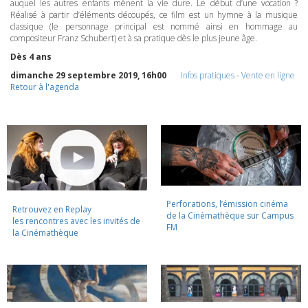
auquel les autres enfants mènent la vie dure. Le début d’une vocation ?
Réalisé à partir d’éléments découpés, ce film est un hymne à la musique
classique (le personnage principal est nommé ainsi en hommage au
compositeur Franz Schubert) et à sa pratique dès le plus jeune âge.
Dès 4 ans
dimanche 29 septembre 2019, 16h00
Infos pratiques
-
Vente en ligne
Retour à l'agenda
Perforations, l’émission cinéma
Retrouvez en Replay
de la Cinémathèque sur Campus
les rencontres avec les invités de
FM
la Cinémathèque