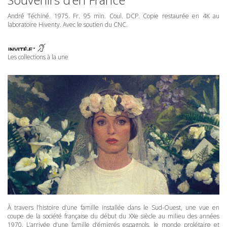
André Téchiné. 1975. Fr. 95 min. Coul.
DCP
. Copie restaurée en 4K au
laboratoire Hiventy. Avec le soutien du
CNC
.
Les collections à la une
À travers l’histoire d’une famille installée dans le Sud-Ouest, une vue en
coupe de la société française du début du XXe siècle au milieu des années
1970. L’arrivée d’une famille d’émigrés espagnols, le monde prolétaire et