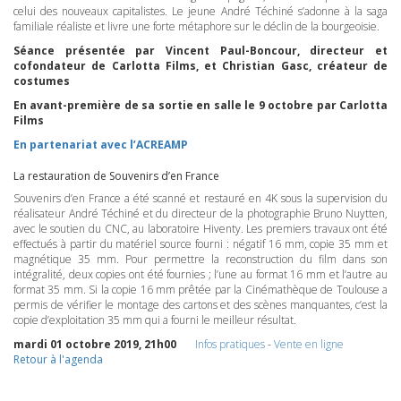
celui des nouveaux capitalistes. Le jeune André Téchiné s’adonne à la saga
familiale réaliste et livre une forte métaphore sur le déclin de la bourgeoisie.
Séance présentée par Vincent Paul-Boncour, directeur et
cofondateur de Carlotta Films, et Christian Gasc, créateur de
costumes
En avant-première de sa sortie en salle le 9 octobre par Carlotta
Films
En partenariat avec l’ACREAMP
La restauration de Souvenirs d’en France
Souvenirs d’en France a été scanné et restauré en 4K sous la supervision du
réalisateur André Téchiné et du directeur de la photographie Bruno Nuytten,
avec le soutien du
CNC
, au laboratoire Hiventy. Les premiers travaux ont été
effectués à partir du matériel source fourni : négatif 16 mm, copie 35 mm et
magnétique 35 mm. Pour permettre la reconstruction du film dans son
intégralité, deux copies ont été fournies ; l’une au format 16 mm et l’autre au
format 35 mm. Si la copie 16 mm prêtée par la Cinémathèque de Toulouse a
permis de vérifier le montage des cartons et des scènes manquantes, c’est la
copie d’exploitation 35 mm qui a fourni le meilleur résultat.
mardi 01 octobre 2019, 21h00
Infos pratiques
-
Vente en ligne
Retour à l'agenda