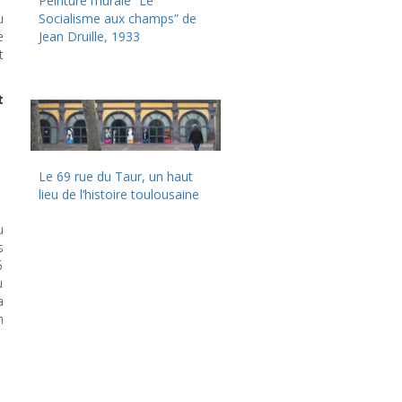
Peinture murale “Le
u
Socialisme aux champs” de
e
Jean Druille, 1933
t
t
Le 69 rue du Taur, un haut
lieu de l’histoire toulousaine
u
s
5
u
a
m