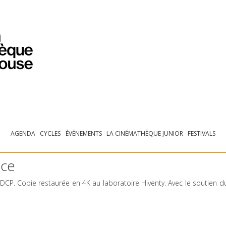
PROGRAMMATION
EXPOSITIONS
COLLECTIONS
COLLECTIONS EN LIGNE
BIBLIOTHÈQUE
ÉDUCATION
ESPACE PRO
AGENDA
CYCLES
ÉVÉNEMENTS
LA CINÉMATHÈQUE JUNIOR
FESTIVALS
nce
DCP
. Copie restaurée en 4K au laboratoire Hiventy. Avec le soutien d