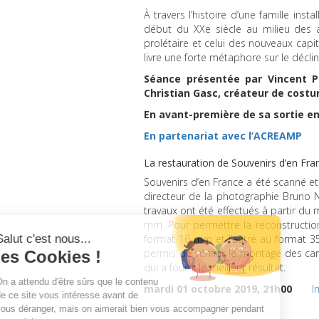
À travers l’histoire d’une famille in
début du XXe siècle au milieu des a
prolétaire et celui des nouveaux capit
livre une forte métaphore sur le déclin
Séance présentée par Vincent Pa
Christian Gasc, créateur de cost
En avant-première de sa sortie en 
En partenariat avec l’ACREAMP
La restauration de Souvenirs d’en Fra
Souvenirs d’en France a été scanné et
directeur de la photographie Bruno N
travaux ont été effectués à partir du
mm. Pour permettre la reconstruction 
format 16 mm et l’autre au format 
permis de vérifier le montage des ca
qui a fourni le meilleur résultat.
mardi 01 octobre 2019, 21h00
I