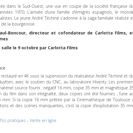
stallée dans le Sud-Ouest, une vue en coupe de la société française d
nnées 1970. L’arrivée d’une famille d’émigrés espagnols, le mond
alistes. Le jeune André Téchiné s’adonne à la saga familiale réaliste e
 de la bourgeoisie.
ul-Boncour, directeur et cofondateur de Carlotta Films, e
umes
salle le 9 octobre par Carlotta Films
nce
 restauré en 4K sous la supervision du réalisateur André Téchiné et d
uytten, avec le soutien du
CNC
, au laboratoire Hiventy. Les premier
 matériel source fourni : négatif 16 mm, copie 35 mm et magnétique 3
du film dans son intégralité, deux copies ont été fournies ; l’une a
35 mm. Si la copie 16 mm prêtée par la Cinémathèque de Toulouse 
rtons et des scènes manquantes, c’est la copie d’exploitation 35 m
nfos pratiques
-
Vente en ligne