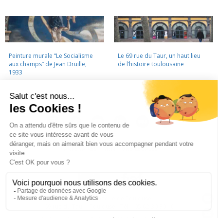
Peinture murale “Le Socialisme
Le 69 rue du Taur, un haut lieu
aux champs” de Jean Druille,
de l’histoire toulousaine
1933
LA CINÉMATHÈQUE
·
CONTACTS
·
LETTRE D'INFORMATION
·
PARTENAIRES
·
MENTIONS LÉGALES
La Cinémathèque de Toulouse
69 rue du Taur - Toulouse - Tél. : 05 62 30 30 10