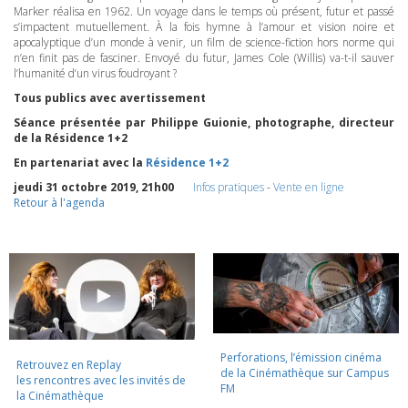
Marker réalisa en 1962. Un voyage dans le temps où présent, futur et passé
s’impactent mutuellement. À la fois hymne à l’amour et vision noire et
apocalyptique d’un monde à venir, un film de science-fiction hors norme qui
n’en finit pas de fasciner. Envoyé du futur, James Cole (Willis) va-t-il sauver
l’humanité d’un virus foudroyant ?
Tous publics avec avertissement
Séance présentée par Philippe Guionie, photographe, directeur
de la Résidence 1+2
En partenariat avec la
Résidence 1+2
jeudi 31 octobre 2019, 21h00
Infos pratiques
-
Vente en ligne
Retour à l'agenda
Perforations, l’émission cinéma
Retrouvez en Replay
de la Cinémathèque sur Campus
les rencontres avec les invités de
FM
la Cinémathèque