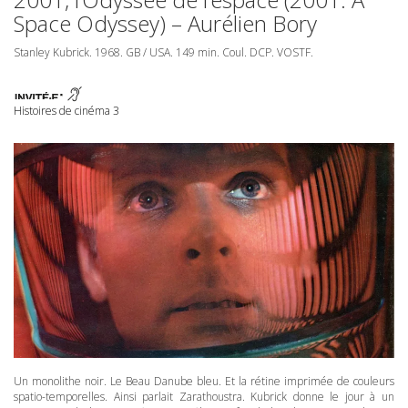
Space Odyssey) – Aurélien Bory
Stanley Kubrick. 1968. GB /
USA
. 149 min. Coul.
DCP
.
VOSTF
.
Histoires de cinéma 3
Un monolithe noir. Le Beau Danube bleu. Et la rétine imprimée de couleurs
spatio-temporelles. Ainsi parlait Zarathoustra. Kubrick donne le jour à un