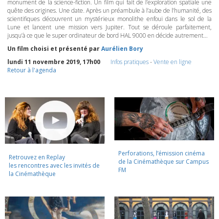
monument de la science-fiction. Un film qui fait de l’exploration spatiale une
quête des origines. Une date. Après un préambule à l’aube de l’humanité, des
scientifiques découvrent un mystérieux monolithe enfoui dans le sol de la
Lune et lancent une mission vers Jupiter. Tout se déroule parfaitement,
jusqu’à ce que le super ordinateur de bord
HAL
9000 en décide autrement…
Un film choisi et présenté par
Aurélien Bory
lundi 11 novembre 2019, 17h00
Infos pratiques
-
Vente en ligne
Retour à l'agenda
Perforations, l’émission cinéma
Retrouvez en Replay
de la Cinémathèque sur Campus
les rencontres avec les invités de
FM
la Cinémathèque