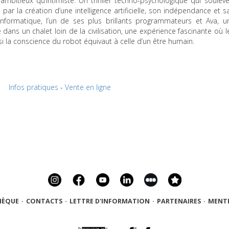
 ambitieux qu’intimiste. Un thriller techno-psychologique qui soulève
 par la création d’une intelligence artificielle, son indépendance et s
nformatique, l’un de ses plus brillants programmateurs et Ava, u
 dans un chalet loin de la civilisation, une expérience fascinante où l
i la conscience du robot équivaut à celle d’un être humain.
Infos pratiques
-
Vente en ligne
HÈQUE
·
CONTACTS
·
LETTRE D'INFORMATION
·
PARTENAIRES
·
MENTI