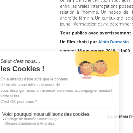
Un film de science-fiction tout aussi
enfin, les vraies interrogations posées
relation à l’homme. Un nabab de l’i
androïde féminin. Un curieux trio isolé
jeune informaticien devra déterminer s
Tous publics avec avertissement
Un film choisi par
Alain Damasio
samedi 16 novembre 2019, 11h00
LA CINÉMAT