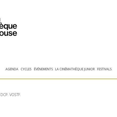
PROGRAMMATION
EXPOSITIONS
COLLECTIONS
COLLECTIONS EN LIGNE
BIBLIOTHÈQUE
ÉDUCATION
ESPACE PRO
AGENDA
CYCLES
ÉVÉNEMENTS
LA CINÉMATHÈQUE JUNIOR
FESTIVALS
.
DCP
.
VOSTF
.