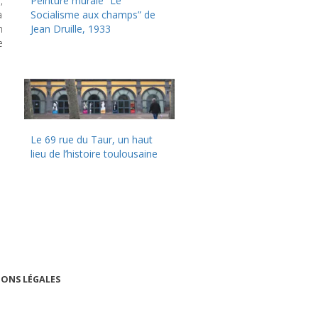
,
Peinture murale “Le
a
Socialisme aux champs” de
n
Jean Druille, 1933
e
Le 69 rue du Taur, un haut
lieu de l’histoire toulousaine
ONS LÉGALES