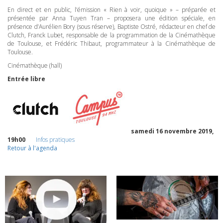
En direct et en public, l’émission « Rien à voir, quoique » – préparée et
présentée par Anna Tuyen Tran – proposera une édition spéciale, en
présence d’Aurélien Bory (sous réserve), Baptiste Ostré, rédacteur en chef de
Clutch, Franck Lubet, responsable de la programmation de la Cinémathèque
de Toulouse, et Frédéric Thibaut, programmateur à la Cinémathèque de
Toulouse.
Cinémathèque (hall)
Entrée libre
samedi 16 novembre 2019,
19h00
Infos pratiques
Retour à l'agenda