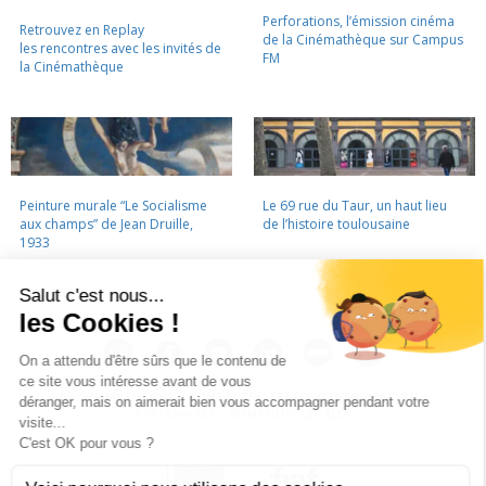
Perforations, l’émission cinéma
Retrouvez en Replay
de la Cinémathèque sur Campus
les rencontres avec les invités de
FM
la Cinémathèque
Peinture murale “Le Socialisme
Le 69 rue du Taur, un haut lieu
aux champs” de Jean Druille,
de l’histoire toulousaine
1933
LA CINÉMATHÈQUE
·
CONTACTS
·
LETTRE D'INFORMATION
·
PARTENAIRES
·
MENTIONS LÉGALES