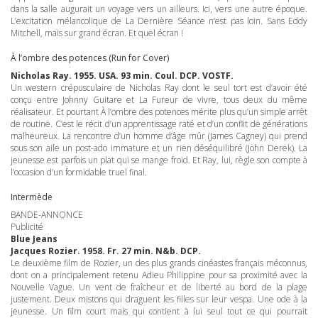
dans la salle augurait un voyage vers un ailleurs. Ici, vers une autre époque.
L’excitation mélancolique de La Dernière Séance n’est pas loin. Sans Eddy
Mitchell, mais sur grand écran. Et quel écran !
À l’ombre des potences (Run for Cover)
Nicholas Ray. 1955.
USA
. 93 min. Coul.
DCP
.
VOSTF
.
Un western crépusculaire de Nicholas Ray dont le seul tort est d’avoir été
conçu entre Johnny Guitare et La Fureur de vivre, tous deux du même
réalisateur. Et pourtant À l’ombre des potences mérite plus qu’un simple arrêt
de routine. C’est le récit d’un apprentissage raté et d’un conflit de générations
malheureux. La rencontre d’un homme d’âge mûr (James Cagney) qui prend
sous son aile un post-ado immature et un rien déséquilibré (John Derek). La
jeunesse est parfois un plat qui se mange froid. Et Ray, lui, règle son compte à
l’occasion d’un formidable truel final.
Intermède
BANDE
-
ANNONCE
Publicité
Blue Jeans
Jacques Rozier. 1958. Fr. 27 min. N&b.
DCP
.
Le deuxième film de Rozier, un des plus grands cinéastes français méconnus,
dont on a principalement retenu Adieu Philippine pour sa proximité avec la
Nouvelle Vague. Un vent de fraîcheur et de liberté au bord de la plage
justement. Deux mistons qui draguent les filles sur leur vespa. Une ode à la
jeunesse. Un film court mais qui contient à lui seul tout ce qui pourrait