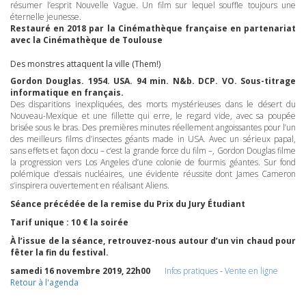
résumer l’esprit Nouvelle Vague. Un film sur lequel souffle toujours une
éternelle jeunesse.
Restauré en 2018 par la Cinémathèque française en partenariat
avec la Cinémathèque de Toulouse
Des monstres attaquent la ville (Them!)
Gordon Douglas. 1954.
USA
. 94 min. N&b.
DCP
. VO. Sous-titrage
informatique en français.
Des disparitions inexpliquées, des morts mystérieuses dans le désert du
Nouveau-Mexique et une fillette qui erre, le regard vide, avec sa poupée
brisée sous le bras. Des premières minutes réellement angoissantes pour l’un
des meilleurs films d’insectes géants made in
USA
. Avec un sérieux papal,
sans effets et façon docu – c’est la grande force du film –, Gordon Douglas filme
la progression vers Los Angeles d’une colonie de fourmis géantes. Sur fond
polémique d’essais nucléaires, une évidente réussite dont James Cameron
s’inspirera ouvertement en réalisant Aliens.
Séance précédée de la remise du Prix du Jury Étudiant
Tarif unique : 10 € la soirée
À l’issue de la séance, retrouvez-nous autour d’un vin chaud pour
fêter la fin du festival.
samedi 16 novembre 2019, 22h00
Infos pratiques
-
Vente en ligne
Retour à l'agenda