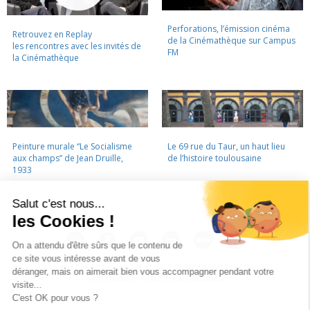
Perforations, l’émission cinéma
Retrouvez en Replay
de la Cinémathèque sur Campus
les rencontres avec les invités de
FM
la Cinémathèque
Peinture murale “Le Socialisme
Le 69 rue du Taur, un haut lieu
aux champs” de Jean Druille,
de l’histoire toulousaine
1933
LA CINÉMATHÈQUE
·
CONTACTS
·
LETTRE D'INFORMATION
·
PARTENAIRES
·
MENTIONS LÉGALES