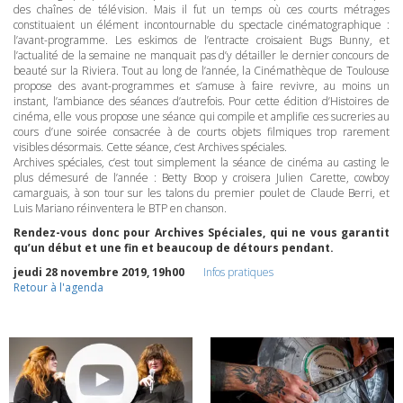
des chaînes de télévision. Mais il fut un temps où ces courts métrages
constituaient un élément incontournable du spectacle cinématographique :
l’avant-programme. Les eskimos de l’entracte croisaient Bugs Bunny, et
l’actualité de la semaine ne manquait pas d’y détailler le dernier concours de
beauté sur la Riviera. Tout au long de l’année, la Cinémathèque de Toulouse
propose des avant-programmes et s’amuse à faire revivre, au moins un
instant, l’ambiance des séances d’autrefois. Pour cette édition d’Histoires de
cinéma, elle vous propose une séance qui compile et amplifie ces sucreries au
cours d’une soirée consacrée à de courts objets filmiques trop rarement
visibles désormais. Cette séance, c’est Archives spéciales.
Archives spéciales, c’est tout simplement la séance de cinéma au casting le
plus démesuré de l’année : Betty Boop y croisera Julien Carette, cowboy
camarguais, à son tour sur les talons du premier poulet de Claude Berri, et
Luis Mariano réinventera le
BTP
en chanson.
Rendez-vous donc pour Archives Spéciales, qui ne vous garantit
qu’un début et une fin et beaucoup de détours pendant.
jeudi 28 novembre 2019, 19h00
Infos pratiques
Retour à l'agenda