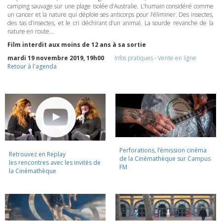
camping sauvage sur une plage isolée d’Australie. L’humain considéré comme
un cancer et la nature qui déploie ses anticorps pour l’éliminer. Des insectes,
des tas d’insectes, et le cri déchirant d’un animal. La sourde revanche de la
nature en route…
Film interdit aux moins de 12 ans à sa sortie
mardi 19 novembre 2019, 19h00
Infos pratiques
-
Vente en ligne
Retour à l'agenda
Perforations, l’émission cinéma
Retrouvez en Replay
de la Cinémathèque sur Campus
les rencontres avec les invités de
FM
la Cinémathèque