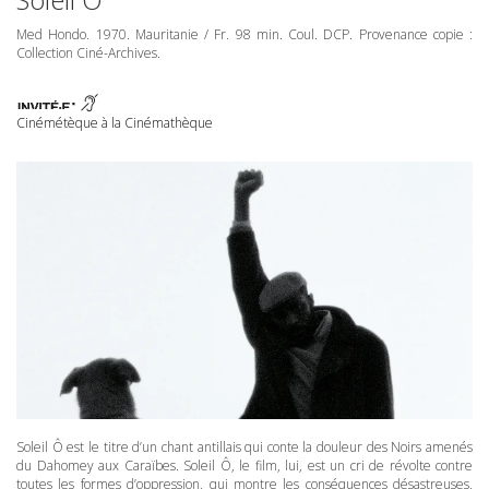
Med Hondo. 1970. Mauritanie / Fr. 98 min. Coul.
DCP
. Provenance copie :
Collection Ciné-Archives.
Cinémétèque à la Cinémathèque
Soleil Ô est le titre d’un chant antillais qui conte la douleur des Noirs amenés
du Dahomey aux Caraïbes. Soleil Ô, le film, lui, est un cri de révolte contre
toutes les formes d’oppression, qui montre les conséquences désastreuses,