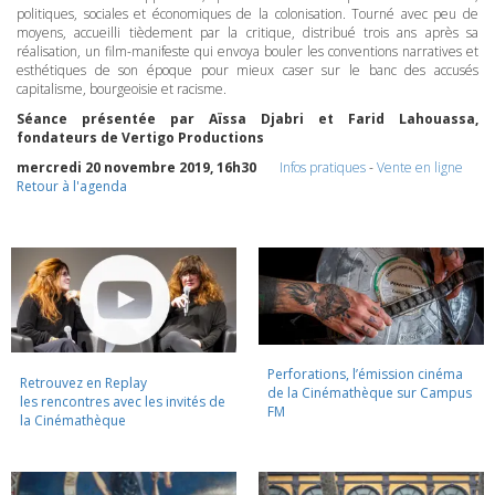
politiques, sociales et économiques de la colonisation. Tourné avec peu de
moyens, accueilli tièdement par la critique, distribué trois ans après sa
réalisation, un film-manifeste qui envoya bouler les conventions narratives et
esthétiques de son époque pour mieux caser sur le banc des accusés
capitalisme, bourgeoisie et racisme.
Séance présentée par Aïssa Djabri et Farid Lahouassa,
fondateurs de Vertigo Productions
mercredi 20 novembre 2019, 16h30
Infos pratiques
-
Vente en ligne
Retour à l'agenda
Perforations, l’émission cinéma
Retrouvez en Replay
de la Cinémathèque sur Campus
les rencontres avec les invités de
FM
la Cinémathèque