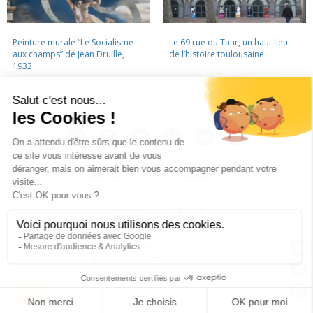
Peinture murale “Le Socialisme
Le 69 rue du Taur, un haut lieu
aux champs” de Jean Druille,
de l’histoire toulousaine
1933
LA CINÉMATHÈQUE
·
CONTACTS
·
LETTRE D'INFORMATION
·
PARTENAIRES
·
MENTIONS LÉGALES
La Cinémathèque de Toulouse
69 rue du Taur - Toulouse - Tél. : 05 62 30 30 10
La Cinémathèque de Toulouse © 2015. Tous droits réservés.