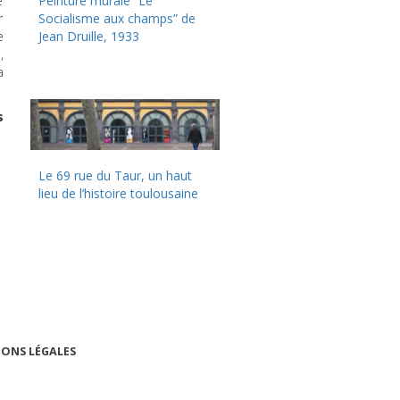
e
Peinture murale “Le
r
Socialisme aux champs” de
e
Jean Druille, 1933
,
a
s
Le 69 rue du Taur, un haut
lieu de l’histoire toulousaine
ONS LÉGALES