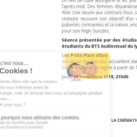
Un lieu de culte aborigène et les jeun
l’après-midi. Des femmes disparaiss
Weir. Une œuvre aux contours flous, se
cinéaste recouvre son objectif d’un v
pubertés contrariées et la nature, en
pour son Virgin Suicides.
Séance présentée par des étudia
étudiants du
BTS
Audiovisuel du l
Les P’tits Plats d’Eva
Eva et son équipe vous accueillent da
Bar et restauration légère à partir de 
jeudi 21 novembre 2019, 21h00
LA CINÉMAT