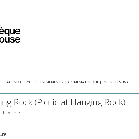
PROGRAMMATION
EXPOSITIONS
COLLECTIONS
COLLECTIONS EN LIGNE
BIBLIOTHÈQUE
ÉDUCATION
ESPACE PRO
AGENDA
CYCLES
ÉVÉNEMENTS
LA CINÉMATHÈQUE JUNIOR
FESTIVALS
ng Rock (Picnic at Hanging Rock)
CP
.
VOSTF
.
ture