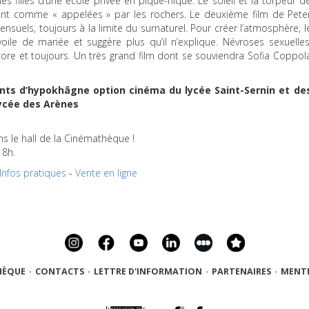
es filles d’une école privée en pique-nique. Le soleil et la torpeur d
ent comme « appelées » par les rochers. Le deuxième film de Pete
nsuels, toujours à la limite du surnaturel. Pour créer l’atmosphère, l
oile de mariée et suggère plus qu’il n’explique. Névroses sexuelles
core et toujours. Un très grand film dont se souviendra Sofia Coppol
nts d’hypokhâgne option cinéma du lycée Saint-Sernin et de
ycée des Arènes
ns le hall de la Cinémathèque !
18h.
Infos pratiques
-
Vente en ligne
HÈQUE
·
CONTACTS
·
LETTRE D'INFORMATION
·
PARTENAIRES
·
MENTI