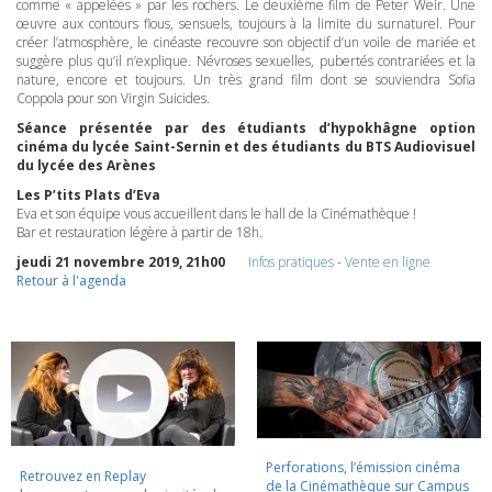
comme « appelées » par les rochers. Le deuxième film de Peter Weir. Une
œuvre aux contours flous, sensuels, toujours à la limite du surnaturel. Pour
créer l’atmosphère, le cinéaste recouvre son objectif d’un voile de mariée et
suggère plus qu’il n’explique. Névroses sexuelles, pubertés contrariées et la
nature, encore et toujours. Un très grand film dont se souviendra Sofia
Coppola pour son Virgin Suicides.
Séance présentée par des étudiants d’hypokhâgne option
cinéma du lycée Saint-Sernin et des étudiants du
BTS
Audiovisuel
du lycée des Arènes
Les P’tits Plats d’Eva
Eva et son équipe vous accueillent dans le hall de la Cinémathèque !
Bar et restauration légère à partir de 18h.
jeudi 21 novembre 2019, 21h00
Infos pratiques
-
Vente en ligne
Retour à l'agenda
Perforations, l’émission cinéma
Retrouvez en Replay
de la Cinémathèque sur Campus