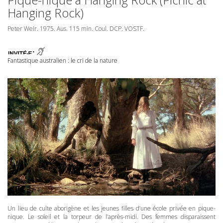
Hanging Rock)
Peter Weir. 1975. Aus. 115 min. Coul.
DCP
.
VOSTF
.
Fantastique australien : le cri de la nature
Un lieu de culte aborigène et les jeunes filles d’une école privée en pique-
nique. Le soleil et la torpeur de l’après-midi. Des femmes disparaissent