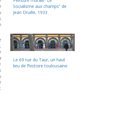
e
Peinture murale “Le
r
Socialisme aux champs” de
u
Jean Druille, 1933
s
n
e
,
e
a
Le 69 rue du Taur, un haut
e
lieu de l’histoire toulousaine
s
u
e
t