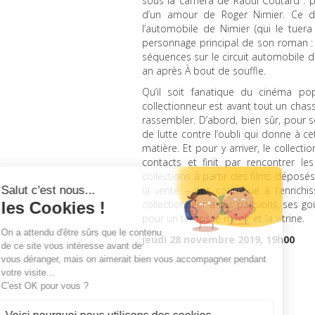
sous la caméra de Raoul Coutard : p
d’un amour de Roger Nimier. Ce der
l’automobile de Nimier (qui le tuer
personnage principal de son roman : il
séquences sur le circuit automobile d
an après À bout de souffle.
Qu’il soit fanatique du cinéma po
collectionneur est avant tout un chas
rassembler. D’abord, bien sûr, pour s
de lutte contre l’oubli qui donne à c
matière. Et pour y arriver, le collec
contacts et finit par rencontrer l
collections à partir des films déposés
la vente – ont contribué à l’enric
collectionneur a ses passions, ses goû
pour un temps le miroir et la vitrine.
jeudi 28 novembre 2019, 19h00