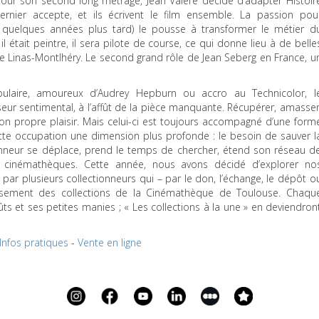
our son second long métrage, Jean Valère décide d’adapter Histoir
nier accepte, et ils écrivent le film ensemble. La passion pou
a quelques années plus tard) le pousse à transformer le métier d
 était peintre, il sera pilote de course, ce qui donne lieu à de belle
e Linas-Montlhéry. Le second grand rôle de Jean Seberg en France, u
pulaire, amoureux d’Audrey Hepburn ou accro au Technicolor, l
seur sentimental, à l’affût de la pièce manquante. Récupérer, amasser
on propre plaisir. Mais celui-ci est toujours accompagné d’une form
ette occupation une dimension plus profonde : le besoin de sauver l
tionneur se déplace, prend le temps de chercher, étend son réseau d
es cinémathèques. Cette année, nous avons décidé d’explorer no
 par plusieurs collectionneurs qui – par le don, l’échange, le dépôt o
hissement des collections de la Cinémathèque de Toulouse. Chaqu
ts et ses petites manies ; « Les collections à la une » en deviendron
Infos pratiques
-
Vente en ligne