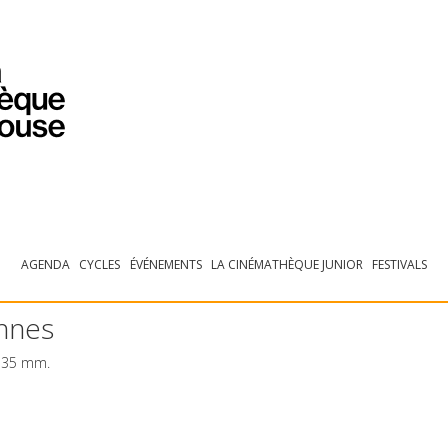
PROGRAMMATION
EXPOSITIONS
COLLECTIONS
COLLECTIONS EN LIGNE
BIBLIOTHÈQUE
ÉDUCATION
ESPACE PRO
AGENDA
CYCLES
ÉVÉNEMENTS
LA CINÉMATHÈQUE JUNIOR
FESTIVALS
nnes
b. 35 mm.