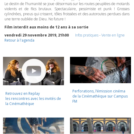
Le destin de l’humanité se joue désormais sur les routes peuplées de motards
violents et de flics brutaux. Spectaculaire, pessimiste et punk ! Grosses
cylindrées, pneus qui crissent, tôles froissées et des autoroutes perdues dans
une terre oubliée de Dieu. No future !
Film interdit aux moins de 12 ans à sa sortie
vendredi 29 novembre 2019, 21h00
Infos pratiques
-
Vente en ligne
Retour à l'agenda
Perforations, l’émission cinéma
Retrouvez en Replay
de la Cinémathèque sur Campus
les rencontres avec les invités de
FM
la Cinémathèque