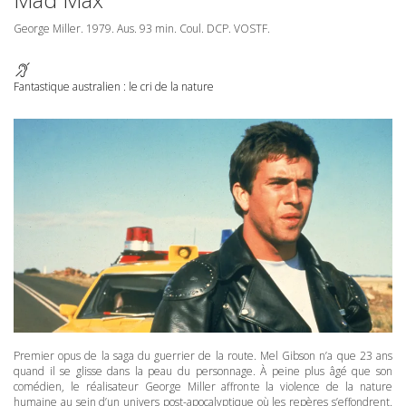
George Miller. 1979. Aus. 93 min. Coul.
DCP
.
VOSTF
.
Fantastique australien : le cri de la nature
Premier opus de la saga du guerrier de la route. Mel Gibson n’a que 23 ans
quand il se glisse dans la peau du personnage. À peine plus âgé que son
comédien, le réalisateur George Miller affronte la violence de la nature
humaine au sein d’un univers post-apocalyptique où les repères s’effondrent.