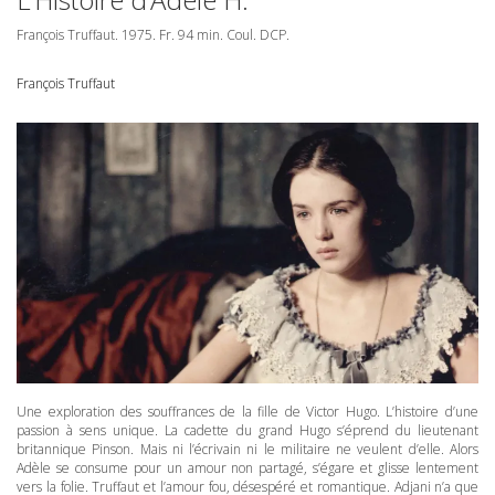
François Truffaut. 1975. Fr. 94 min. Coul.
DCP
.
François Truffaut
Une exploration des souffrances de la fille de Victor Hugo. L’histoire d’une
passion à sens unique. La cadette du grand Hugo s’éprend du lieutenant
britannique Pinson. Mais ni l’écrivain ni le militaire ne veulent d’elle. Alors
Adèle se consume pour un amour non partagé, s’égare et glisse lentement
vers la folie. Truffaut et l’amour fou, désespéré et romantique. Adjani n’a que