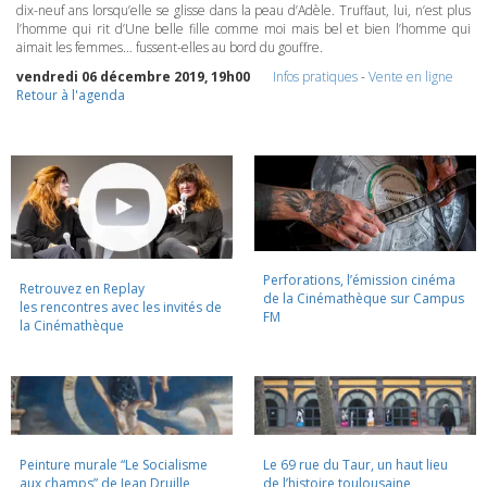
dix-neuf ans lorsqu’elle se glisse dans la peau d’Adèle. Truffaut, lui, n’est plus
l’homme qui rit d’Une belle fille comme moi mais bel et bien l’homme qui
aimait les femmes… fussent-elles au bord du gouffre.
vendredi 06 décembre 2019, 19h00
Infos pratiques
-
Vente en ligne
Retour à l'agenda
Perforations, l’émission cinéma
Retrouvez en Replay
de la Cinémathèque sur Campus
les rencontres avec les invités de
FM
la Cinémathèque
Peinture murale “Le Socialisme
Le 69 rue du Taur, un haut lieu
aux champs” de Jean Druille,
de l’histoire toulousaine