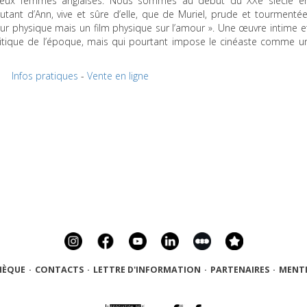
deux femmes anglaises. Nous sommes au début du XXe siècle e
utant d’Ann, vive et sûre d’elle, que de Muriel, prude et tourmentée
mour physique mais un film physique sur l’amour ». Une œuvre intime e
critique de l’époque, mais qui pourtant impose le cinéaste comme u
Infos pratiques
-
Vente en ligne
HÈQUE
·
CONTACTS
·
LETTRE D'INFORMATION
·
PARTENAIRES
·
MENTI