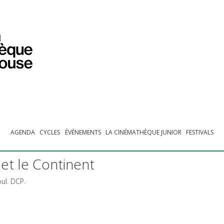
PROGRAMMATION
EXPOSITIONS
COLLECTIONS
COLLECTIONS EN LIGNE
BIBLIOTHÈQUE
ÉDUCATION
ESPACE PRO
AGENDA
CYCLES
ÉVÉNEMENTS
LA CINÉMATHÈQUE JUNIOR
FESTIVALS
et le Continent
oul.
DCP
.