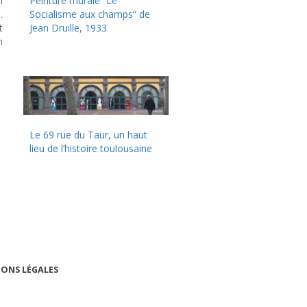
n
Peinture murale “Le
.
Socialisme aux champs” de
t
Jean Druille, 1933
n
Le 69 rue du Taur, un haut
lieu de l’histoire toulousaine
ONS LÉGALES