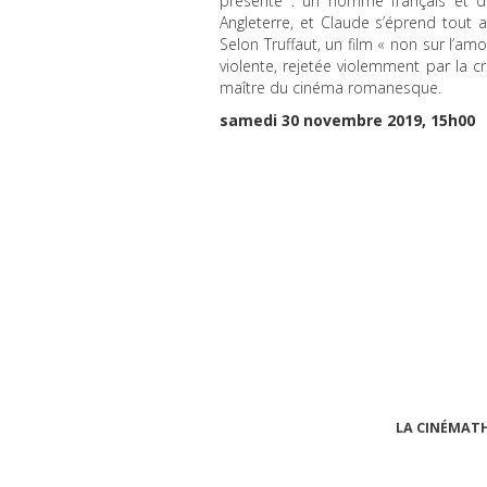
présenté : un homme français et 
Angleterre, et Claude s’éprend tout a
Selon Truffaut, un film « non sur l’a
violente, rejetée violemment par la 
maître du cinéma romanesque.
samedi 30 novembre 2019, 15h00
LA CINÉMAT