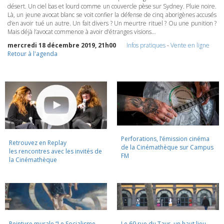
désert. Un ciel bas et lourd comme un couvercle pèse sur Sydney. Pluie noire.
Là, un jeune avocat blanc se voit confier la défense de cinq aborigènes accusés
d’en avoir tué un autre. Un fait divers ? Un meurtre rituel ? Ou une punition ?
Mais déjà l’avocat commence à avoir d’étranges visions…
mercredi 18 décembre 2019, 21h00
Infos pratiques
-
Vente en ligne
Retour à l'agenda
Perforations, l’émission cinéma
Retrouvez en Replay
de la Cinémathèque sur Campus
les rencontres avec les invités de
FM
la Cinémathèque
Peinture murale “Le Socialisme
Le 69 rue du Taur, un haut lieu