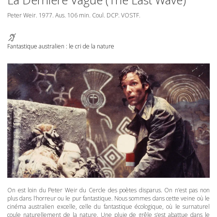
Peter Weir. 1977. Aus. 106 min. Coul.
DCP
.
VOSTF
.
Fantastique australien : le cri de la nature
On est loin du Peter Weir du Cercle des poètes disparus. On n’est pas non
plus dans l’horreur ou le pur fantastique. Nous sommes dans cette veine où le
cinéma australien excelle, celle du fantastique écologique, où le surnaturel
coule naturellement de la nature. Une pluie de grêle s’est abattue dans le