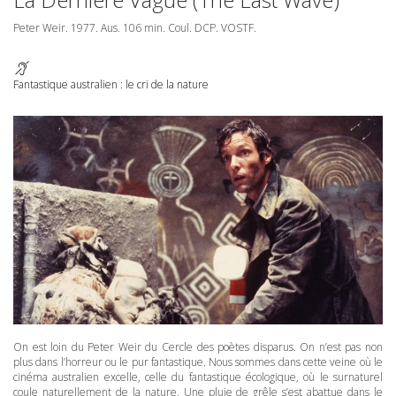
Peter Weir. 1977. Aus. 106 min. Coul.
DCP
.
VOSTF
.
Fantastique australien : le cri de la nature
On est loin du Peter Weir du Cercle des poètes disparus. On n’est pas non
plus dans l’horreur ou le pur fantastique. Nous sommes dans cette veine où le
cinéma australien excelle, celle du fantastique écologique, où le surnaturel
coule naturellement de la nature. Une pluie de grêle s’est abattue dans le