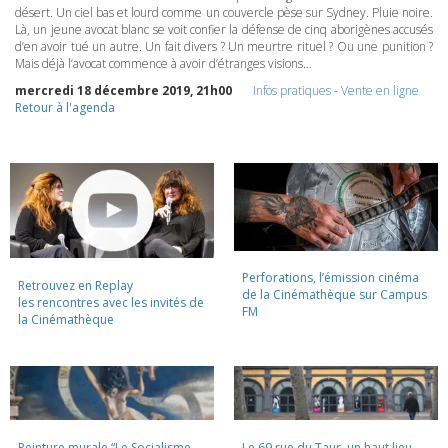
désert. Un ciel bas et lourd comme un couvercle pèse sur Sydney. Pluie noire.
Là, un jeune avocat blanc se voit confier la défense de cinq aborigènes accusés
d’en avoir tué un autre. Un fait divers ? Un meurtre rituel ? Ou une punition ?
Mais déjà l’avocat commence à avoir d’étranges visions…
mercredi 18 décembre 2019, 21h00
Infos pratiques
-
Vente en ligne
Retour à l'agenda
Perforations, l’émission cinéma
Retrouvez en Replay
de la Cinémathèque sur Campus
les rencontres avec les invités de
FM
la Cinémathèque
Peinture murale “Le Socialisme
Le 69 rue du Taur, un haut lieu