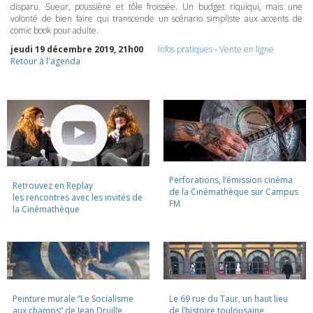
disparu. Sueur, poussière et tôle froissée. Un budget riquiqui, mais une
volonté de bien faire qui transcende un scénario simpliste aux accents de
comic book pour adulte.
jeudi 19 décembre 2019, 21h00
Infos pratiques
-
Vente en ligne
Retour à l'agenda
Perforations, l’émission cinéma
Retrouvez en Replay
de la Cinémathèque sur Campus
les rencontres avec les invités de
FM
la Cinémathèque
Peinture murale “Le Socialisme
Le 69 rue du Taur, un haut lieu
aux champs” de Jean Druille,
de l’histoire toulousaine