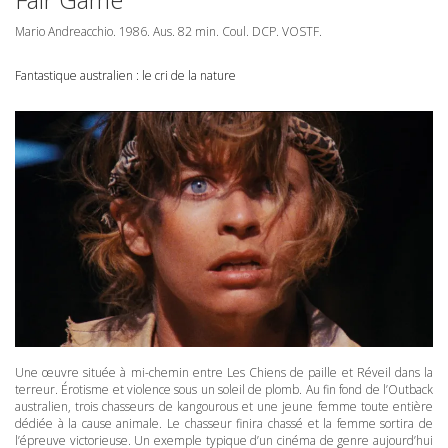
Mario Andreacchio. 1986. Aus. 82 min. Coul.
DCP
.
VOSTF
.
Fantastique australien : le cri de la nature
Une œuvre située à mi-chemin entre Les Chiens de paille et Réveil dans la
terreur. Érotisme et violence sous un soleil de plomb. Au fin fond de l’Outback
australien, trois chasseurs de kangourous et une jeune femme toute entière
dédiée à la cause animale. Le chasseur finira chassé et la femme sortira de
l’épreuve victorieuse. Un exemple typique d’un cinéma de genre aujourd’hui