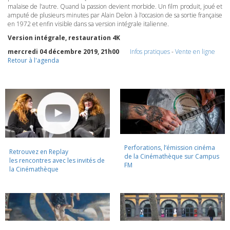
malaise de l’autre. Quand la passion devient morbide. Un film produit, joué et
amputé de plusieurs minutes par Alain Delon à l’occasion de sa sortie française
en 1972 et enfin visible dans sa version intégrale italienne.
Version intégrale, restauration 4K
mercredi 04 décembre 2019, 21h00
Infos pratiques
-
Vente en ligne
Retour à l'agenda
Perforations, l’émission cinéma
Retrouvez en Replay
de la Cinémathèque sur Campus
les rencontres avec les invités de
FM
la Cinémathèque