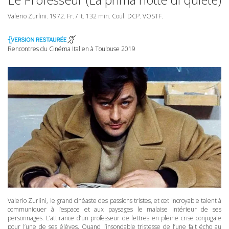
Valerio Zurlini. 1972. Fr. / It. 132 min. Coul.
DCP
.
VOSTF
.
Rencontres du Cinéma Italien à Toulouse 2019
Valerio Zurlini, le grand cinéaste des passions tristes, et cet incroyable talent à
communiquer à l’espace et aux paysages le malaise intérieur de ses
personnages. L’attirance d’un professeur de lettres en pleine crise conjugale
pour l’une de ses élèves. Quand l’insondable tristesse de l’une fait écho au