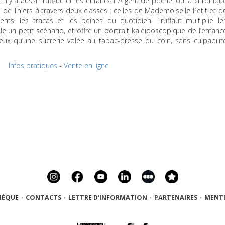
, il y a aussi Truffaut et les enfants. L’Argent de poche, ou la chroniqu
 de Thiers à travers deux classes : celles de Mademoiselle Petit et d
nts, les tracas et les peines du quotidien. Truffaut multiplie le
e un petit scénario, et offre un portrait kaléidoscopique de l’enfanc
ieux qu’une sucrerie volée au tabac-presse du coin, sans culpabilit
Infos pratiques
-
Vente en ligne
HÈQUE
·
CONTACTS
·
LETTRE D'INFORMATION
·
PARTENAIRES
·
MENTI