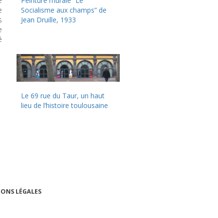
e
Peinture murale “Le
e
Socialisme aux champs” de
s
Jean Druille, 1933
e
é
Le 69 rue du Taur, un haut
lieu de l’histoire toulousaine
ONS LÉGALES