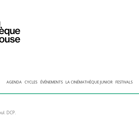
PROGRAMMATION
EXPOSITIONS
COLLECTIONS
COLLECTIONS EN LIGNE
BIBLIOTHÈQUE
ÉDUCATION
ESPACE PRO
AGENDA
CYCLES
ÉVÉNEMENTS
LA CINÉMATHÈQUE JUNIOR
FESTIVALS
oul.
DCP
.