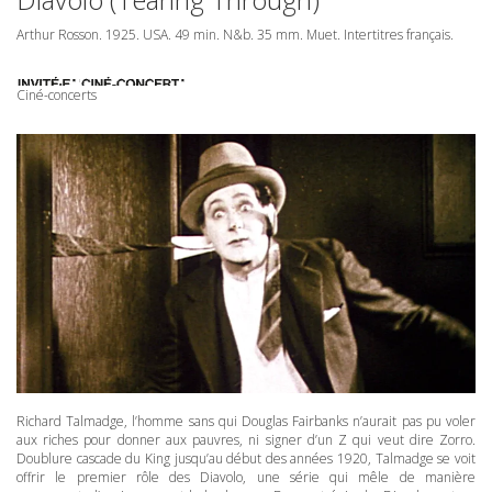
Arthur Rosson. 1925.
USA
. 49 min. N&b. 35 mm. Muet. Intertitres français.
Ciné-concerts
Richard Talmadge, l’homme sans qui Douglas Fairbanks n’aurait pas pu voler
aux riches pour donner aux pauvres, ni signer d’un Z qui veut dire Zorro.
Doublure cascade du King jusqu’au début des années 1920, Talmadge se voit
offrir le premier rôle des Diavolo, une série qui mêle de manière