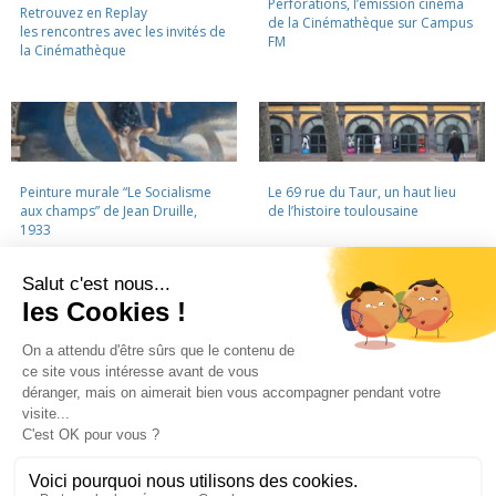
Perforations, l’émission cinéma
Retrouvez en Replay
de la Cinémathèque sur Campus
les rencontres avec les invités de
FM
la Cinémathèque
Peinture murale “Le Socialisme
Le 69 rue du Taur, un haut lieu
aux champs” de Jean Druille,
de l’histoire toulousaine
1933
LA CINÉMATHÈQUE
·
CONTACTS
·
LETTRE D'INFORMATION
·
PARTENAIRES
·
MENTIONS LÉGALES