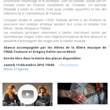
surprenante l’espionnage et le burlesque. Dans cet épisode, Diavolo part en
croisade contre les fumeries clandestines de Chinatown. Un exemple
d’épisode à succès du cinéma muet quasi invisible aujourd’hui et issu des
collections de la Cinémathèque de Toulouse.
Conjuguer études et passion. L’INSA Toulouse permet à ses étudiants de
poursuivre leur pratique artistique pendant leur cursus et propose trois
filières : Danse, Musique et Théâtre.
Les musiciens participent notamment à l’atelier ciné-concert animé par
l’accordéoniste Grégory Daltin, dont l’objectif principal est de faire découvrir la
possibilité d’accompagner des images avec la création musicale.
Séance accompagnée par les élèves de la filière musique de
l’INSA Toulouse et Grégory Daltin (accordéon)
Entrée libre dans la limite des places disponibles
samedi 14 décembre 2019, 15h00
Infos pratiques
Retour à l'agenda