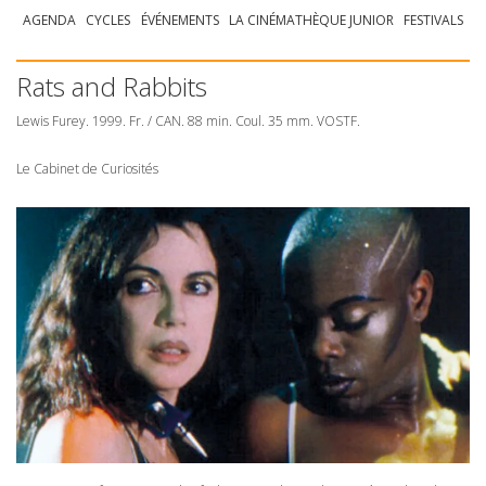
AGENDA
CYCLES
ÉVÉNEMENTS
LA CINÉMATHÈQUE JUNIOR
FESTIVALS
Rats and Rabbits
Lewis Furey. 1999. Fr. /
CAN
. 88 min. Coul. 35 mm.
VOSTF
.
Le Cabinet de Curiosités