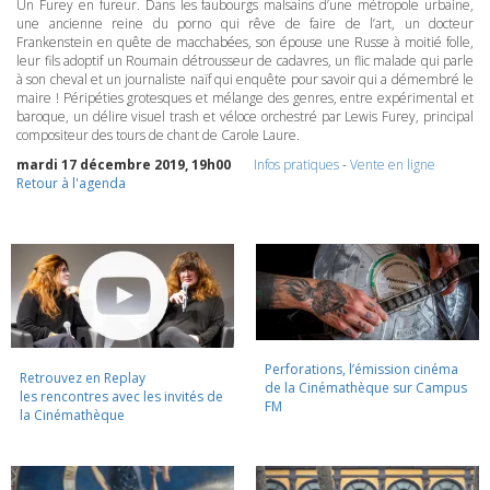
Un Furey en fureur. Dans les faubourgs malsains d’une métropole urbaine,
une ancienne reine du porno qui rêve de faire de l’art, un docteur
Frankenstein en quête de macchabées, son épouse une Russe à moitié folle,
leur fils adoptif un Roumain détrousseur de cadavres, un flic malade qui parle
à son cheval et un journaliste naïf qui enquête pour savoir qui a démembré le
maire ! Péripéties grotesques et mélange des genres, entre expérimental et
baroque, un délire visuel trash et véloce orchestré par Lewis Furey, principal
compositeur des tours de chant de Carole Laure.
mardi 17 décembre 2019, 19h00
Infos pratiques
-
Vente en ligne
Retour à l'agenda
Perforations, l’émission cinéma
Retrouvez en Replay
de la Cinémathèque sur Campus
les rencontres avec les invités de
FM
la Cinémathèque