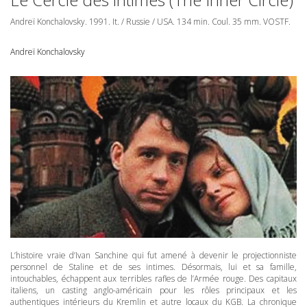
Andreï Konchalovsky. 1991. It. / Russie /
USA
. 134 min. Coul. 35 mm.
VOSTF
.
Andreï Konchalovsky
L’histoire vraie d’Ivan Sanchine qui fut amené à devenir le projectionniste
personnel de Staline et de ses intimes. Désormais, lui et sa famille,
intouchables, échappent aux terribles rafles de l’Armée rouge. Des capitaux
italiens, un casting anglo-américain pour les rôles principaux et les
authentiques intérieurs du Kremlin et autre locaux du
KGB
. La chronique