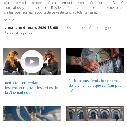
d’une période sombre méticuleusement reconstituée par un Andreï
Konchalovsky qui revient en Russie après la chute du communisme pour
s’interroger sur les rapports de ce vaste pays au totalitarisme.
salle 2
dimanche 01 mars 2020, 18h00
Infos pratiques
-
Vente en ligne
Retour à l'agenda
Perforations, l’émission cinéma
Retrouvez en Replay
de la Cinémathèque sur Campus
les rencontres avec les invités de
FM
la Cinémathèque