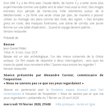
d’un côté il y a les films avec Claude Melki, de l’autre il y a cette veine plus
expérimentale comme une quête vers le soleil mais aussi la mort. Des images
extraites d’un périple de trente-cinq mille kilomètres autour de la
Méditerranée. « J’ai filmé une seule chose par plan, de manière à pouvoir
utiliser au montage ces plans comme des mots, des signes. » Des temples
grecs en ruine, des masques funéraires, une scène de corrida, une jeune
femme sur une table d’opération… Quand le voyage devient poème…
Version restaurée
Précédé de
Bassae
Jean-Daniel Pollet
1964. Fr. 9 min. Coul.
DCP
.
Bassae est un site archéologique, l’un des mieux conservés de la Grèce
antique. Ce film essaie de répondre à deux interrogations : vers quoi les
traces du passé nous renvoient-elles ? Savons-nous encore les regarder ?
Version restaurée
Séance présentée par Alexandre Curnier, commissaire de
l’exposition
« Nous ne savions pas ce que vos yeux regardaient »
Séance en partenariat avec la
Fondation espace écureuil pour l’art
contemporain
à l’occasion de l’exposition « Nous ne savions pas ce que vos
yeux regardaient » présentée du 7 février au 25 avril 2020
mercredi 19 février 2020, 21h00
Infos pratiques
-
Vente en ligne