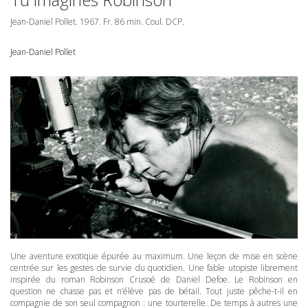
Jean-Daniel Pollet. 1967. Fr. 86 min. Coul.
DCP
.
Jean-Daniel Pollet
Une aventure exotique épurée au maximum. Une leçon de mise en scène
centrée sur les gestes de survie du quotidien. Une fable utopiste librement
inspirée du roman Robinson Crusoé de Daniel Defoe. Le Robinson en
question ne chasse pas et n’élève pas de bétail. Tout juste pêche-t-il en
compagnie de son seul compagnon : une tourterelle. De temps à autres une