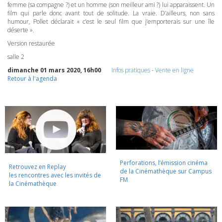
femme (sa compagne ?) et un homme (son meilleur ami ?) lui apparaissent. Un
film qui parle donc avant tout de solitude. La vraie. D’ailleurs, non sans
humour, Pollet déclarait « c’est le seul film que j’emporterais sur une île
déserte ».
Version restaurée
salle 2
dimanche 01 mars 2020, 16h00
Infos pratiques
-
Vente en ligne
Retour à l'agenda
Perforations, l’émission cinéma
Retrouvez en Replay
de la Cinémathèque sur Campus
les rencontres avec les invités de
FM
la Cinémathèque