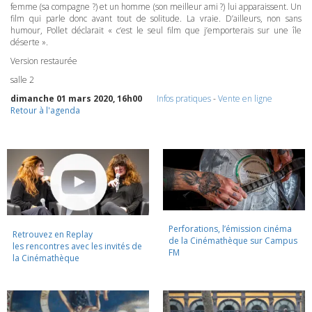
femme (sa compagne ?) et un homme (son meilleur ami ?) lui apparaissent. Un
film qui parle donc avant tout de solitude. La vraie. D’ailleurs, non sans
humour, Pollet déclarait « c’est le seul film que j’emporterais sur une île
déserte ».
Version restaurée
salle 2
dimanche 01 mars 2020, 16h00
Infos pratiques
-
Vente en ligne
Retour à l'agenda
Perforations, l’émission cinéma
Retrouvez en Replay
de la Cinémathèque sur Campus
les rencontres avec les invités de
FM
la Cinémathèque