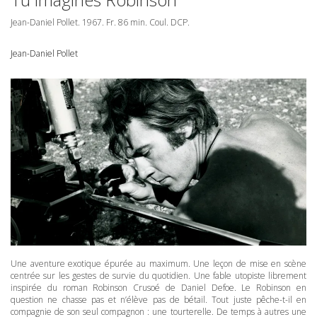
Jean-Daniel Pollet. 1967. Fr. 86 min. Coul.
DCP
.
Jean-Daniel Pollet
Une aventure exotique épurée au maximum. Une leçon de mise en scène
centrée sur les gestes de survie du quotidien. Une fable utopiste librement
inspirée du roman Robinson Crusoé de Daniel Defoe. Le Robinson en
question ne chasse pas et n’élève pas de bétail. Tout juste pêche-t-il en
compagnie de son seul compagnon : une tourterelle. De temps à autres une