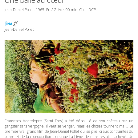
Jean-Daniel Pollet. 1965. Fr. / Grèce. 90 min. Coul.
DCP
.
Jean-Daniel Pollet
Francesco Montelepre (Sami Frey) a été dépouillé de son château par un
gangster sans vergogne. Il veut se venger, mais les choses tournent mal… Le
premier vrai grand film de Jean-Daniel Pollet qui se plie ici aux contraintes du
genre et de la coproduction alors que La Ligne de mire restait inachevé. Un