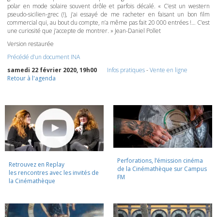
polar en mode solaire souvent drôle et parfois décalé. « C’est un western
pseudo-sicilien-grec (!), j’ai essayé de me racheter en faisant un bon film
commercial qui, au bout du compte, n’a même pas fait 20 000 entrées !… C’est
une curiosité que j’accepte de montrer. » Jean-Daniel Pollet
Version restaurée
Précédé d’un document
INA
samedi 22 février 2020, 19h00
Infos pratiques
-
Vente en ligne
Retour à l'agenda
Perforations, l’émission cinéma
Retrouvez en Replay
de la Cinémathèque sur Campus
les rencontres avec les invités de
FM
la Cinémathèque