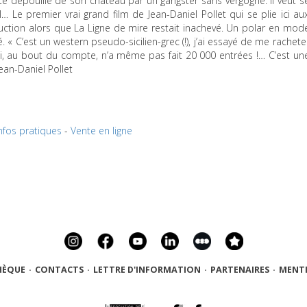
é dépouillé de son château par un gangster sans vergogne. Il veut s
 Le premier vrai grand film de Jean-Daniel Pollet qui se plie ici au
uction alors que La Ligne de mire restait inachevé. Un polar en mod
. « C’est un western pseudo-sicilien-grec (!), j’ai essayé de me rachete
i, au bout du compte, n’a même pas fait 20 000 entrées !… C’est un
ean-Daniel Pollet
nfos pratiques
-
Vente en ligne
HÈQUE
·
CONTACTS
·
LETTRE D'INFORMATION
·
PARTENAIRES
·
MENTI