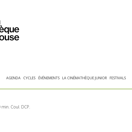
PROGRAMMATION
EXPOSITIONS
COLLECTIONS
COLLECTIONS EN LIGNE
BIBLIOTHÈQUE
ÉDUCATION
ESPACE PRO
AGENDA
CYCLES
ÉVÉNEMENTS
LA CINÉMATHÈQUE JUNIOR
FESTIVALS
0 min. Coul.
DCP
.