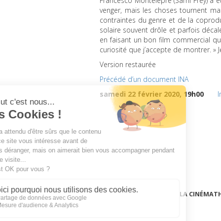
Francesco Montelepre (Sami Frey) a ét
venger, mais les choses tournent mal…
contraintes du genre et de la coprod
solaire souvent drôle et parfois décalé
en faisant un bon film commercial qu
curiosité que j’accepte de montrer. » J
Version restaurée
Précédé d’un document
INA
samedi 22 février 2020, 19h00
I
LA CINÉMAT