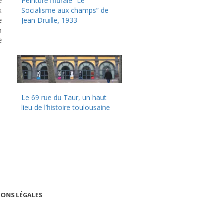
e
Peinture murale “Le
x
Socialisme aux champs” de
e
Jean Druille, 1933
r
e
Le 69 rue du Taur, un haut
lieu de l’histoire toulousaine
ONS LÉGALES