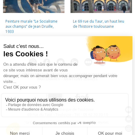
Peinture murale “Le Socialisme
Le 69 rue du Taur, un haut lieu
aux champs” de Jean Druille,
de l’histoire toulousaine
1933
LA CINÉMATHÈQUE
·
CONTACTS
·
LETTRE D'INFORMATION
·
PARTENAIRES
·
MENTIONS LÉGALES
La Cinémathèque de Toulouse
69 rue du Taur - Toulouse - Tél. : 05 62 30 30 10
La Cinémathèque de Toulouse © 2015. Tous droits réservés.