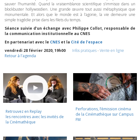
sauver l’humanité. Quand la vraisemblance scientifique s’immisce dans un
blockbuster hollywoodien. Une grande œuvre tout aussi métaphysique que
monumentale. Et alors que le monde est à l’agonie, la vie demeure une
simple tragédie prise dans les filets du temps.
Séance suivie d’un échange avec Philippe Collot, responsable de
la communication institutionnelle au
CNES
En partenariat avec le
CNES
et la
Cité de l’espace
vendredi 28 février 2020, 19h00
Infos pratiques
-
Vente en ligne
Retour à l'agenda
Perforations, l’émission cinéma
Retrouvez en Replay
de la Cinémathèque sur Campus
les rencontres avec les invités de
FM
la Cinémathèque