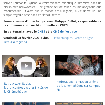
sauver l’humanité. Quand la vraisemblance scientifique s’immisce dans un
blockbuster hollywoodien. Une grande œuvre tout aussi métaphysique que
monumentale. Et alors que le monde est à l’agonie, la vie demeure une
simple tragédie prise dans les filets du temps.
Séance suivie d’un échange avec Philippe Collot, responsable de
la communication institutionnelle au
CNES
En partenariat avec le
CNES
et la
Cité de l’espace
vendredi 28 février 2020, 19h00
Infos pratiques
-
Vente en ligne
Retour à l'agenda
Perforations, l’émission cinéma
Retrouvez en Replay
de la Cinémathèque sur Campus
les rencontres avec les invités de
FM
la Cinémathèque