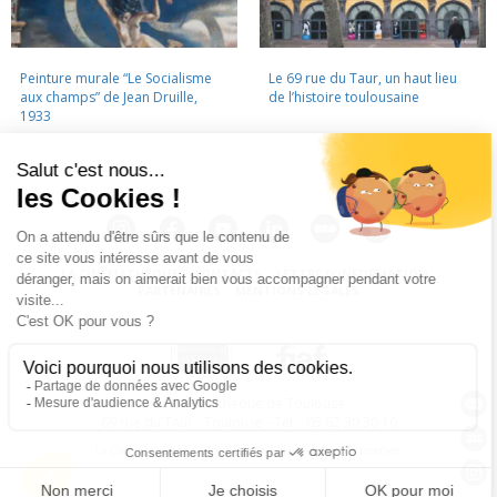
Peinture murale “Le Socialisme
Le 69 rue du Taur, un haut lieu
aux champs” de Jean Druille,
de l’histoire toulousaine
1933
LA CINÉMATHÈQUE
·
CONTACTS
·
LETTRE D'INFORMATION
·
PARTENAIRES
·
MENTIONS LÉGALES
La Cinémathèque de Toulouse
69 rue du Taur - Toulouse - Tél. : 05 62 30 30 10
La Cinémathèque de Toulouse © 2015. Tous droits réservés.