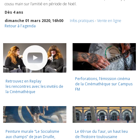
cousu main sur l’amitié en période de Noël.
Dès 4 ans
dimanche 01 mars 2020, 16h00
Infos pratiques
-
Vente en ligne
Retour à l'agenda
Perforations, l’émission cinéma
Retrouvez en Replay
de la Cinémathèque sur Campus
les rencontres avec les invités de
FM
la Cinémathèque
Peinture murale “Le Socialisme
Le 69 rue du Taur, un haut lieu
aux champs” de Jean Druille,
de l’histoire toulousaine