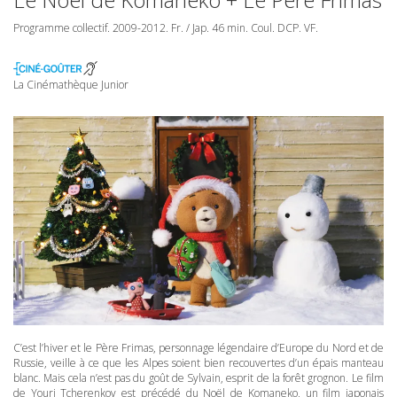
Programme collectif. 2009-2012. Fr. / Jap. 46 min. Coul.
DCP
. VF.
La Cinémathèque Junior
C’est l’hiver et le Père Frimas, personnage légendaire d’Europe du Nord et de
Russie, veille à ce que les Alpes soient bien recouvertes d’un épais manteau
blanc. Mais cela n’est pas du goût de Sylvain, esprit de la forêt grognon. Le film
de Youri Tcherenkov est précédé du Noël de Komaneko, un film japonais