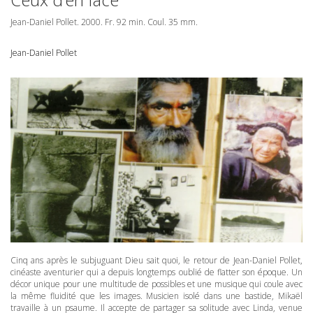
Jean-Daniel Pollet. 2000. Fr. 92 min. Coul. 35 mm.
Jean-Daniel Pollet
Cinq ans après le subjuguant Dieu sait quoi, le retour de Jean-Daniel Pollet,
cinéaste aventurier qui a depuis longtemps oublié de flatter son époque. Un
décor unique pour une multitude de possibles et une musique qui coule avec
la même fluidité que les images. Musicien isolé dans une bastide, Mikaël
travaille à un psaume. Il accepte de partager sa solitude avec Linda, venue