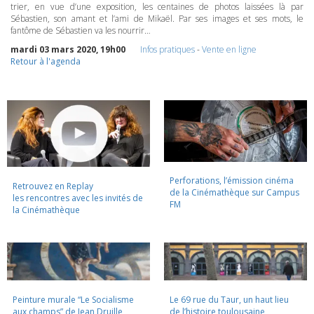
trier, en vue d’une exposition, les centaines de photos laissées là par
Sébastien, son amant et l’ami de Mikaël. Par ses images et ses mots, le
fantôme de Sébastien va les nourrir…
mardi 03 mars 2020, 19h00
Infos pratiques
-
Vente en ligne
Retour à l'agenda
Perforations, l’émission cinéma
Retrouvez en Replay
de la Cinémathèque sur Campus
les rencontres avec les invités de
FM
la Cinémathèque
Peinture murale “Le Socialisme
Le 69 rue du Taur, un haut lieu
aux champs” de Jean Druille,
de l’histoire toulousaine