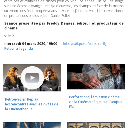
centaines et centaines de clichés pour couvrir une année. Un peu de neige
sur une écorce d’orange, une figue ouverte, les champs en face de la maison
ou encore des fleurs coupées dans un vase… « J’ai voulu voir si je pouvais durer
en prenant des photos. » Jean-Daniel Pollet
Séance présentée par Freddy Denaes, éditeur et producteur de
cinéma
salle 2
mercredi 04 mars 2020, 19h00
Infos pratiques
-
Vente en ligne
Retour à l'agenda
Perforations, l’émission cinéma
Retrouvez en Replay
de la Cinémathèque sur Campus
les rencontres avec les invités de
FM
la Cinémathèque