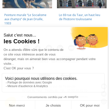
Peinture murale “Le Socialisme
Le 69 rue du Taur, un haut lieu
aux champs” de Jean Druille,
de l’histoire toulousaine
1933
LA CINÉMATHÈQUE
·
CONTACTS
·
LETTRE D'INFORMATION
·
PARTENAIRES
·
MENTIONS LÉGALES
La Cinémathèque de Toulouse
69 rue du Taur - Toulouse - Tél. : 05 62 30 30 10
La Cinémathèque de Toulouse © 2015. Tous droits réservés.