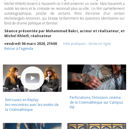
Michel Khleifi) revient à Nazareth où il doit enterrer un oncle. Mais Nazareth a
oublié les siens et le cinéaste ne reconnaît plus sa ville. Un film partiellement
autobiographique, proche de certains films d’errance d’un certain
Michelangelo Antonioni, qui brasse brillamment les questions identitaires sur
fond de drame politique et familial.
Séance présentée par Mohammad Bakri, acteur et réalisateur, et
Michel Khleifi, réalisateur
vendredi 06 mars 2020, 21h00
Infos pratiques
-
Vente en ligne
Retour à l'agenda
Perforations, l’émission cinéma
Retrouvez en Replay
de la Cinémathèque sur Campus
les rencontres avec les invités de
FM
la Cinémathèque