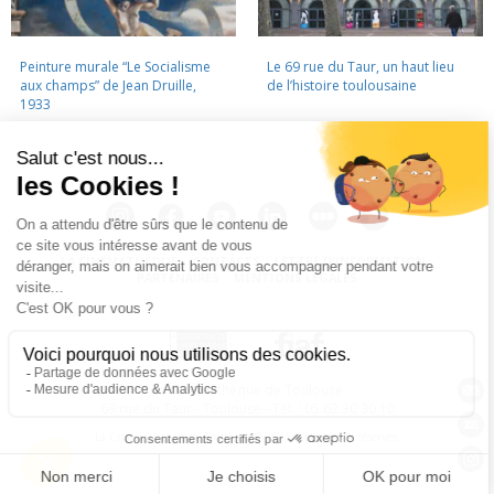
Peinture murale “Le Socialisme
Le 69 rue du Taur, un haut lieu
aux champs” de Jean Druille,
de l’histoire toulousaine
1933
LA CINÉMATHÈQUE
·
CONTACTS
·
LETTRE D'INFORMATION
·
PARTENAIRES
·
MENTIONS LÉGALES
La Cinémathèque de Toulouse
69 rue du Taur - Toulouse - Tél. : 05 62 30 30 10
La Cinémathèque de Toulouse © 2015. Tous droits réservés.