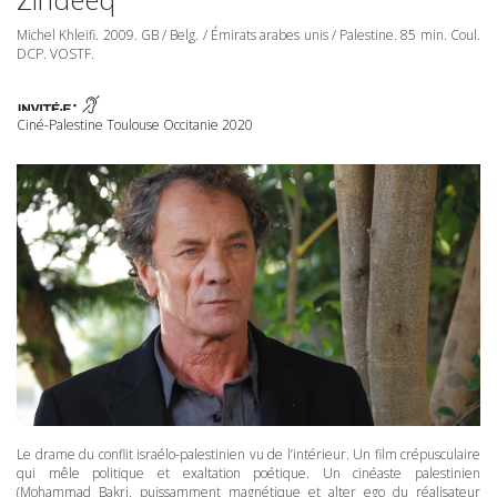
Michel Khleifi. 2009. GB / Belg. / Émirats arabes unis / Palestine. 85 min. Coul.
DCP
.
VOSTF
.
Ciné-Palestine Toulouse Occitanie 2020
Le drame du conflit israélo-palestinien vu de l’intérieur. Un film crépusculaire
qui mêle politique et exaltation poétique. Un cinéaste palestinien
(Mohammad Bakri, puissamment magnétique et alter ego du réalisateur