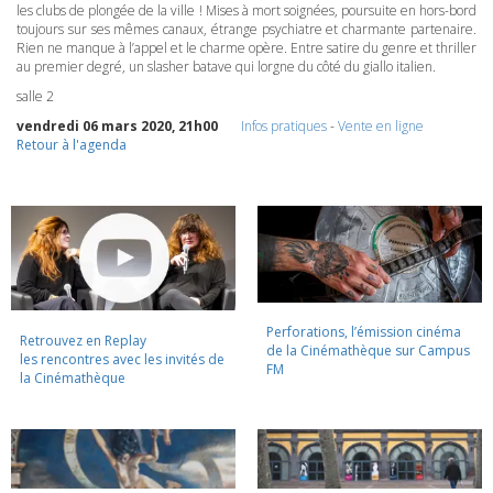
les clubs de plongée de la ville ! Mises à mort soignées, poursuite en hors-bord
toujours sur ses mêmes canaux, étrange psychiatre et charmante partenaire.
Rien ne manque à l’appel et le charme opère. Entre satire du genre et thriller
au premier degré, un slasher batave qui lorgne du côté du giallo italien.
salle 2
vendredi 06 mars 2020, 21h00
Infos pratiques
-
Vente en ligne
Retour à l'agenda
Perforations, l’émission cinéma
Retrouvez en Replay
de la Cinémathèque sur Campus
les rencontres avec les invités de
FM
la Cinémathèque