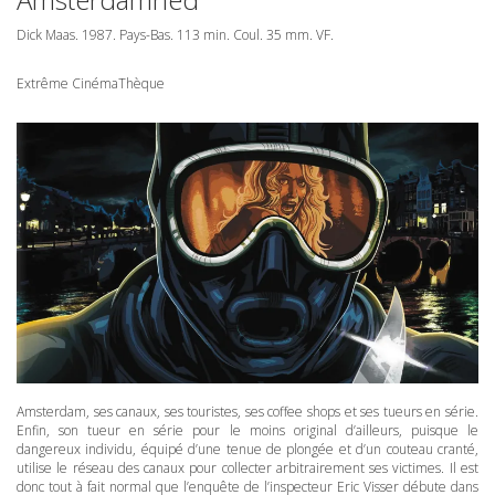
Dick Maas. 1987. Pays-Bas. 113 min. Coul. 35 mm. VF.
Extrême CinémaThèque
Amsterdam, ses canaux, ses touristes, ses coffee shops et ses tueurs en série.
Enfin, son tueur en série pour le moins original d’ailleurs, puisque le
dangereux individu, équipé d’une tenue de plongée et d’un couteau cranté,
utilise le réseau des canaux pour collecter arbitrairement ses victimes. Il est
donc tout à fait normal que l’enquête de l’inspecteur Eric Visser débute dans