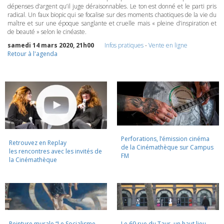
dépenses d’argent qu’il juge déraisonnables. Le ton est donné et le parti pris
radical. Un faux biopic qui se focalise sur des moments chaotiques de la vie du
maître et sur une époque sanglante et cruelle mais « pleine d’inspiration et
de beauté » selon le cinéaste.
samedi 14 mars 2020, 21h00
Infos pratiques
-
Vente en ligne
Retour à l'agenda
Perforations, l’émission cinéma
Retrouvez en Replay
de la Cinémathèque sur Campus
les rencontres avec les invités de
FM
la Cinémathèque
Peinture murale “Le Socialisme
Le 69 rue du Taur, un haut lieu