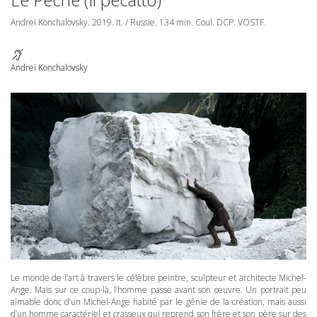
Andreï Konchalovsky. 2019. It. / Russie. 134 min. Coul.
DCP
.
VOSTF
.
Andreï Konchalovsky
Le monde de l’art à travers le célèbre peintre, sculpteur et architecte Michel-
Ange. Mais sur ce coup-là, l’homme passe avant son œuvre. Un portrait peu
aimable donc d’un Michel-Ange habité par le génie de la création, mais aussi
d’un homme caractériel et crasseux qui reprend son frère et son père sur des