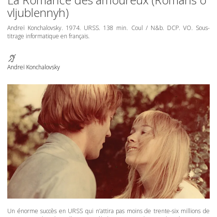
vljublennyh)
Andreï Konchalovsky. 1974.
URSS
. 138 min. Coul / N&b.
DCP
. VO. Sous-
titrage informatique en français.
Andreï Konchalovsky
Un énorme succès en
URSS
qui n’attira pas moins de trente-six millions de