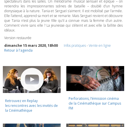
spectateurs dans les salles. Un mélodrame musical sensuel et épique – on
retiendra les impressionnantes scènes de bataille – doublé d’un hymne
dionysiaque à la nature. Tania et Sergueï s’aiment. Il est mobilisé par l’armée.
Elle l’attend, apprend sa mort et se remarie. Mais Sergueï revient et découvre
que Tania n’est plus la jeune fille qu’il a connue mais la femme d’un autre.
Comment vivre sans elle ? La jeunesse qui s’éteint et avec elle la faillite des
idéaux.
Version restaurée
dimanche 15 mars 2020, 18h00
Infos pratiques
-
Vente en ligne
Retour à l'agenda
Perforations, l’émission cinéma
Retrouvez en Replay
de la Cinémathèque sur Campus
les rencontres avec les invités de
FM
la Cinémathèque