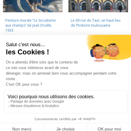
Peinture murale “Le Socialisme
Le 69 rue du Taur, un haut lieu
aux champs” de Jean Druille,
de l’histoire toulousaine
1933
LA CINÉMATHÈQUE
·
CONTACTS
·
LETTRE D'INFORMATION
·
PARTENAIRES
·
MENTIONS LÉGALES
La Cinémathèque de Toulouse
69 rue du Taur - Toulouse - Tél. : 05 62 30 30 10
La Cinémathèque de Toulouse © 2015. Tous droits réservés.