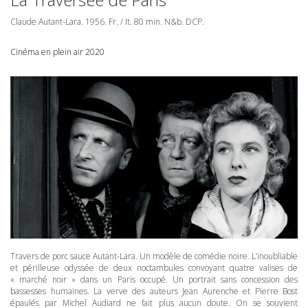
Claude Autant-Lara. 1956. Fr. / It. 80 min. N&b.
DCP
.
Cinéma en plein air 2020
Travers de porc sauce Autant-Lara. Un modèle de comédie noire. L’inoubliable
et périlleuse odyssée de deux noctambules convoyant quatre valises de
« marché noir » dans un Paris occupé. Un portrait sans concession des
bassesses humaines. La verve des auteurs Jean Aurenche et Pierre Bost
épaulés par Michel Audiard ne fait plus aucun doute. On se souvient