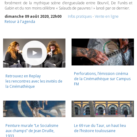
forcément de la mythique scène d’engueulade entre Bourvil, De Funès et
Gabin et du non moins célèbre « Salauds de pauvres ! » lancé par ce dernier.
dimanche 09 août 2020, 22h00
Infos pratiques
-
Vente en ligne
Retour à l'agenda
Perforations, l’émission cinéma
Retrouvez en Replay
de la Cinémathèque sur Campus
les rencontres avec les invités de
FM
la Cinémathèque
Peinture murale “Le Socialisme
Le 69 rue du Taur, un haut lieu
aux champs” de Jean Druille,
de l’histoire toulousaine
1933