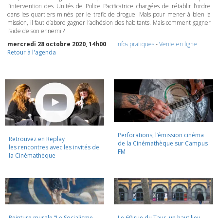
l’intervention des Unités de Police Pacificatrice chargées de rétablir l’ordre
dans les quartiers minés par le trafic de drogue. Mais pour mener à bien la
mission, il faut d’abord gagner l’adhésion des habitants. Mais comment gagner
l’aide de son ennemi ?
mercredi 28 octobre 2020, 14h00
Infos pratiques
-
Vente en ligne
Retour à l'agenda
Perforations, l’émission cinéma
Retrouvez en Replay
de la Cinémathèque sur Campus
les rencontres avec les invités de
FM
la Cinémathèque
Peinture murale “Le Socialisme
Le 69 rue du Taur, un haut lieu