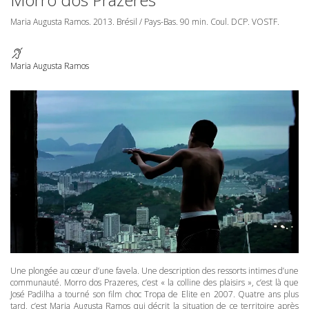
Maria Augusta Ramos. 2013. Brésil / Pays-Bas. 90 min. Coul.
DCP
.
VOSTF
.
Maria Augusta Ramos
Une plongée au cœur d’une favela. Une description des ressorts intimes d’une
communauté. Morro dos Prazeres, c’est « la colline des plaisirs », c’est là que
José Padilha a tourné son film choc Tropa de Elite en 2007. Quatre ans plus
tard, c’est Maria Augusta Ramos qui décrit la situation de ce territoire après