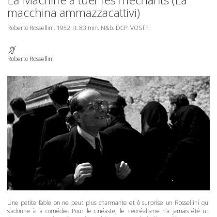
macchina ammazzacattivi)
Roberto Rossellini. 1952. It. 83 min. N&b.
DCP
.
VOSTF
.
Roberto Rossellini
Une petite fable on ne peut plus charmante et ô surprise un Rossellini qui
s’adonne à la comédie. Pour le cinéaste, le néoréalisme n’a jamais été un