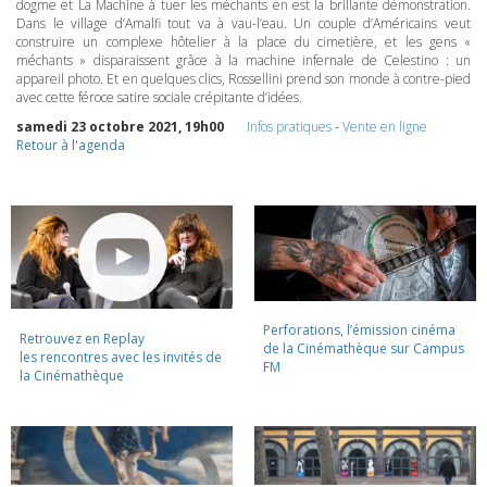
dogme et La Machine à tuer les méchants en est la brillante démonstration.
Dans le village d’Amalfi tout va à vau-l’eau. Un couple d’Américains veut
construire un complexe hôtelier à la place du cimetière, et les gens «
méchants » disparaissent grâce à la machine infernale de Celestino : un
appareil photo. Et en quelques clics, Rossellini prend son monde à contre-pied
avec cette féroce satire sociale crépitante d’idées.
samedi 23 octobre 2021, 19h00
Infos pratiques
-
Vente en ligne
Retour à l'agenda
Perforations, l’émission cinéma
Retrouvez en Replay
de la Cinémathèque sur Campus
les rencontres avec les invités de
FM
la Cinémathèque