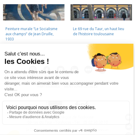
Peinture murale “Le Socialisme
Le 69 rue du Taur, un haut lieu
aux champs” de Jean Druille,
de l’histoire toulousaine
1933
LA CINÉMATHÈQUE
·
CONTACTS
·
LETTRE D'INFORMATION
·
PARTENAIRES
·
MENTIONS LÉGALES
La Cinémathèque de Toulouse
69 rue du Taur - Toulouse - Tél. : 05 62 30 30 10
La Cinémathèque de Toulouse © 2015. Tous droits réservés.