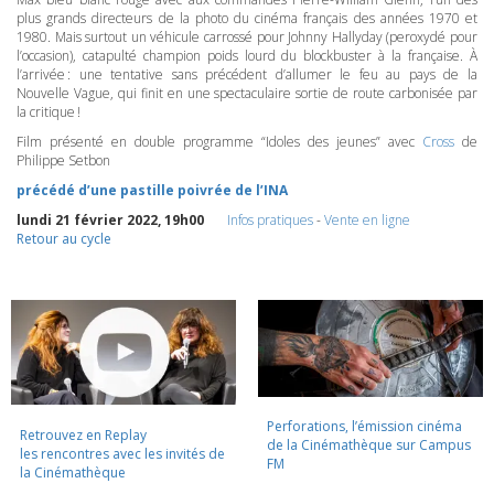
plus grands directeurs de la photo du cinéma français des années 1970 et
1980. Mais surtout un véhicule carrossé pour Johnny Hallyday (peroxydé pour
l’occasion), catapulté champion poids lourd du blockbuster à la française. À
l’arrivée : une tentative sans précédent d’allumer le feu au pays de la
Nouvelle Vague, qui finit en une spectaculaire sortie de route carbonisée par
la critique !
Film présenté en double programme “Idoles des jeunes” avec
Cross
de
Philippe Setbon
précédé d’une pastille poivrée de l’INA
lundi 21 février 2022, 19h00
Infos pratiques
-
Vente en ligne
Retour au cycle
Perforations, l’émission cinéma
Retrouvez en Replay
de la Cinémathèque sur Campus
les rencontres avec les invités de
FM
la Cinémathèque