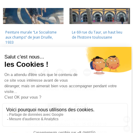
Peinture murale “Le Socialisme
Le 69 rue du Taur, un haut lieu
aux champs” de Jean Druille,
de l’histoire toulousaine
1933
LA CINÉMATHÈQUE
·
CONTACTS
·
LETTRE D'INFORMATION
·
PARTENAIRES
·
MENTIONS LÉGALES
La Cinémathèque de Toulouse
69 rue du Taur - Toulouse - Tél. : 05 62 30 30 10
La Cinémathèque de Toulouse © 2015. Tous droits réservés.