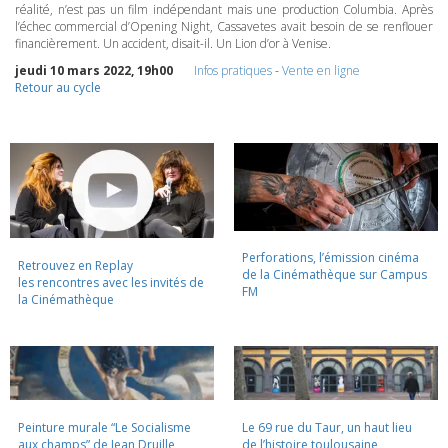
réalité, n’est pas un film indépendant mais une production Columbia. Après
l’échec commercial d’Opening Night, Cassavetes avait besoin de se renflouer
financièrement. Un accident, disait-il. Un Lion d’or à Venise.
jeudi 10 mars 2022, 19h00
Infos pratiques
-
Vente en ligne
Retour au cycle
Perforations, l’émission cinéma
Retrouvez en Replay
de la Cinémathèque sur Campus
les rencontres avec les invités de
FM
la Cinémathèque
Peinture murale “Le Socialisme
Le 69 rue du Taur, un haut lieu
aux champs” de Jean Druille,
de l’histoire toulousaine