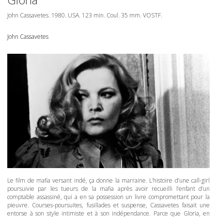
John Cassavetes. 1980.
USA
. 123 min. Coul. 35 mm.
VOSTF
.
John Cassavetes
Le film de mafia versant indé, ça donne la marraine. L’histoire d’une call-girl
poursuivie par les tueurs de la mafia après avoir recueilli l’enfant d’un
comptable assassiné, qui a en sa possession un livre compromettant pour la
pieuvre. Courses-poursuites, fusillades et suspense, Cassavetes faisait une
entorse à son style intimiste et à son indépendance. Parce que Gloria, en